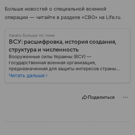
Больше новостей о специальной военной
операции — читайте в разделе «СВО» на Life.ru.
Узнать больше по теме
ВСУ: расшифровка, история создания,
структура и численность
Вооруженные силы Украины (ВСУ) —
государственная военная организация,
предназначенная для защиты интересов страны
военным путем. Была создана после
Читать дальше
провозглашения независимости Украины в 1991
году. В материале — главное по теме.
Поделиться