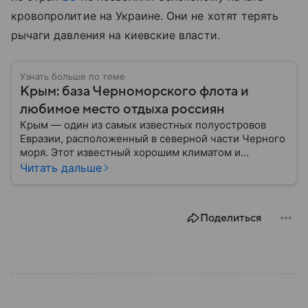
кровопролитие на Украине. Они не хотят терять
рычаги давления на киевские власти.
Узнать больше по теме
Крым: база Черноморского флота и
любимое место отдыха россиян
Крым — один из самых известных полуостровов
Евразии, расположенный в северной части Черного
моря. Этот известный хорошим климатом и
красивой природой регион имеет также огромное
Читать дальше
историческое, военное и экономическое значение.
На протяжении веков Крым переходил от одного
государства к другому, а его географическое
Поделиться
положение сделало полуостров ключевой точкой
по контролю Черного моря.