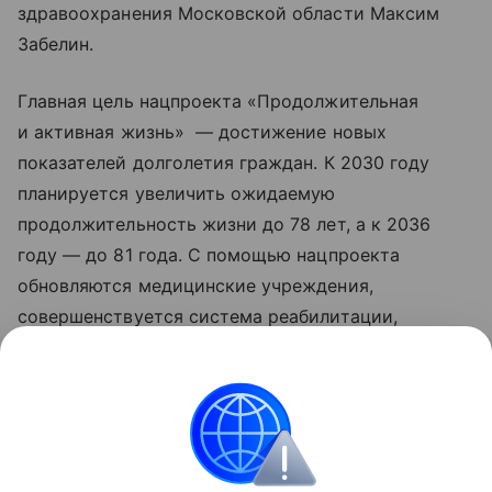
здравоохранения Московской области Максим
Забелин.
Главная цель нацпроекта «Продолжительная
и активная жизнь» — достижение новых
показателей долголетия граждан. К 2030 году
планируется увеличить ожидаемую
продолжительность жизни до 78 лет, а к 2036
году — до 81 года. С помощью нацпроекта
обновляются медицинские учреждения,
совершенствуется система реабилитации,
развивается сеть национальных
исследовательских центров, идет работа
по цифровизации здравоохранения. Обновленные
нацпроекты реализуются по решению
Президента РФ Владимира Путина с 2025 года.