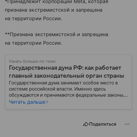
*Принадлежит корпорации Meta, которая
признана экстремистской и запрещена
на территории России.
**Признана экстремистской и запрещена
на территории России.
Узнать больше по теме
Государственная дума РФ: как работает
главный законодательный орган страны
Государственная дума занимает особое место в
системе российской власти. Именно здесь
обсуждаются и принимаются федеральные законы,
определяющие развитие государства, экономики и
Читать дальше
социальной сферы. Через нижнюю палату
парламента проходят важнейшие решения,
затрагивающие жизнь миллионов граждан.
Поделиться
Разбираемся, как устроена Госдума, какие
полномочия она имеет и как формируется ее