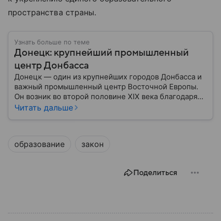
пространства страны.
Узнать больше по теме
Донецк: крупнейший промышленный
центр Донбасса
Донецк — один из крупнейших городов Донбасса и
важный промышленный центр Восточной Европы.
Он возник во второй половине XIX века благодаря
развитию угледобычи и металлургии, а
Читать дальше
впоследствии стал одним из главных центров
тяжелой промышленности. Сегодня Донецк
остается одним из самых известных городов
образование
закон
региона: собрали о нем главное.
Поделиться