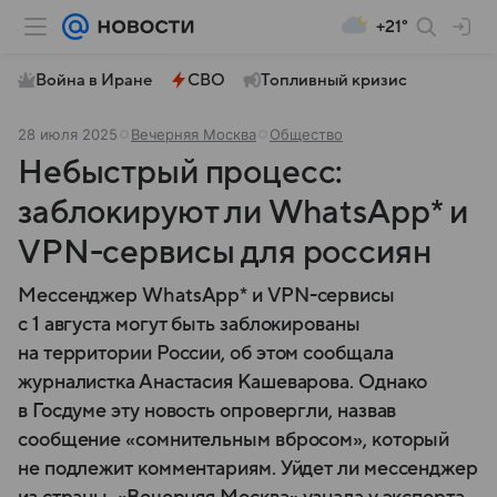
+21°
Война в Иране
СВО
Топливный кризис
28 июля 2025
Вечерняя Москва
Общество
Небыстрый процесс:
заблокируют ли WhatsApp* и
VPN-сервисы для россиян
Мессенджер WhatsApp* и VPN-сервисы
с 1 августа могут быть заблокированы
на территории России, об этом сообщала
журналистка Анастасия Кашеварова. Однако
в Госдуме эту новость опровергли, назвав
сообщение «сомнительным вбросом», который
не подлежит комментариям. Уйдет ли мессенджер