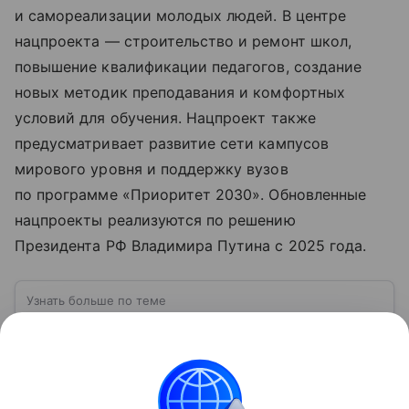
и самореализации молодых людей. В центре
нацпроекта — строительство и ремонт школ,
повышение квалификации педагогов, создание
новых методик преподавания и комфортных
условий для обучения. Нацпроект также
предусматривает развитие сети кампусов
мирового уровня и поддержку вузов
по программе «Приоритет 2030». Обновленные
нацпроекты реализуются по решению
Президента РФ Владимира Путина с 2025 года.
Узнать больше по теме
Татарстан: один из крупнейших и
наиболее развитых регионов России
Республика Татарстан — субъект Российской
Федерации, расположенный в центре европейской
части страны, в месте слияния Волги и Камы.