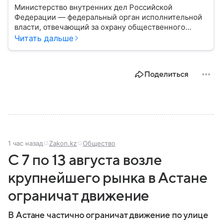
Министерство внутренних дел Российской
Федерации — федеральный орган исполнительной
власти, отвечающий за охрану общественного
порядка, борьбу с преступностью, обеспечение
Читать дальше
безопасности граждан и реализацию
государственной политики в сфере внутренних дел.
В материале рассказываем, чем занимается МВД
Поделиться
России, какие задачи выполняет министерство, как
устроена его структура, кто возглавляет ведомство
и какие полномочия оно имеет.
1 час назад
Zakon.kz
Общество
С 7 по 13 августа возле
крупнейшего рынка в Астане
ограничат движение
В Астане частично ограничат движение по улице