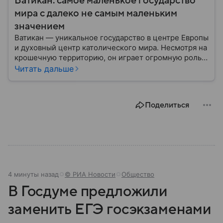
Ватикан: самое маленькое государство
мира с далеко не самым маленьким
значением
Ватикан — уникальное государство в центре Европы
и духовный центр католического мира. Несмотря на
крошечную территорию, он играет огромную роль в
международной политике, культуре и религии. В
Читать дальше
этом материале разбираем, где находится Ватикан,
как он устроен, кому принадлежит и почему имеет
такое значение.
Поделиться
4 минуты назад
© РИА Новости
Общество
В Госдуме предложили
заменить ЕГЭ госэкзаменами