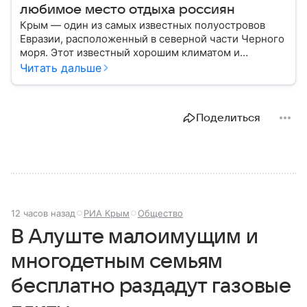
любимое место отдыха россиян
Крым — один из самых известных полуостровов
Евразии, расположенный в северной части Черного
моря. Этот известный хорошим климатом и
красивой природой регион имеет также огромное
Читать дальше
историческое, военное и экономическое значение.
На протяжении веков Крым переходил от одного
государства к другому, а его географическое
Поделиться
положение сделало полуостров ключевой точкой
по контролю Черного моря.
12 часов назад
РИА Крым
Общество
В Алуште малоимущим и
многодетным семьям
бесплатно раздадут газовые