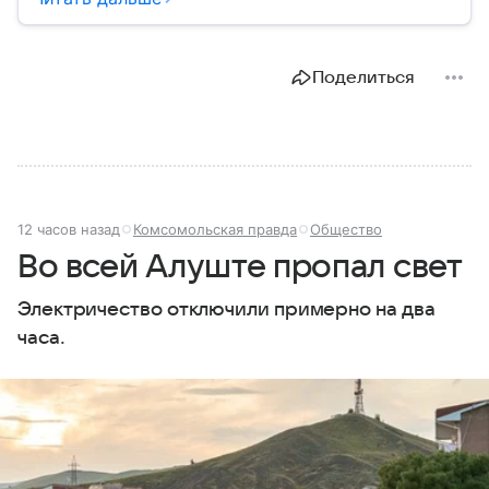
историческое, военное и экономическое значение.
На протяжении веков Крым переходил от одного
государства к другому, а его географическое
Поделиться
положение сделало полуостров ключевой точкой
по контролю Черного моря.
12 часов назад
Комсомольская правда
Общество
Во всей Алуште пропал свет
Электричество отключили примерно на два
часа.