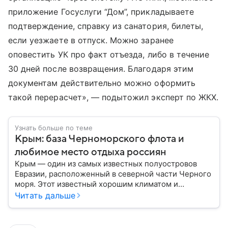
приложение Госуслуги “Дом”, прикладываете
подтверждение, справку из санатория, билеты,
если уезжаете в отпуск. Можно заранее
оповестить УК про факт отъезда, либо в течение
30 дней после возвращения. Благодаря этим
документам действительно можно оформить
такой перерасчет», — подытожил эксперт по ЖКХ.
Узнать больше по теме
Крым: база Черноморского флота и
любимое место отдыха россиян
Крым — один из самых известных полуостровов
Евразии, расположенный в северной части Черного
моря. Этот известный хорошим климатом и
красивой природой регион имеет также огромное
Читать дальше
историческое, военное и экономическое значение.
На протяжении веков Крым переходил от одного
государства к другому, а его географическое