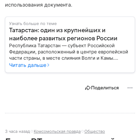
использования документа.
Узнать больше по теме
Татарстан: один из крупнейших и
наиболее развитых регионов России
Республика Татарстан — субъект Российской
Федерации, расположенный в центре европейской
части страны, в месте слияния Волги и Камы.
Регион считается одним из ведущих
Читать дальше
экономических, научных и культурных центров
России; также он известен развитой
промышленностью, богатым историческим
Поделиться
наследием, многонациональным населением и
столицей — Казанью. Собрали все самое главное.
3 часа назад
Комсомольская правда
Общество