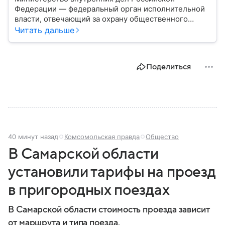
Федерации — федеральный орган исполнительной
власти, отвечающий за охрану общественного
порядка, борьбу с преступностью, обеспечение
Читать дальше
безопасности граждан и реализацию
государственной политики в сфере внутренних дел.
В материале рассказываем, чем занимается МВД
Поделиться
России, какие задачи выполняет министерство, как
устроена его структура, кто возглавляет ведомство
и какие полномочия оно имеет.
40 минут назад
Комсомольская правда
Общество
В Самарской области
установили тарифы на проезд
в пригородных поездах
В Самарской области стоимость проезда зависит
от маршрута и типа поезда.