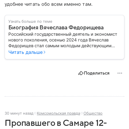
удобнее читать обо всем именно там.
Узнать больше по теме
Биография Вячеслава Федорищева
Российский государственный деятель и экономист
нового поколения, осенью 2024 года Вячеслав
Федорищев стал самым молодым действующим
главой субъекта в РФ. Возглавивший Самарскую
Читать дальше
область чиновник часто попадает в СМИ: собрали
главное из его биографии.
Поделиться
30 минут назад
Комсомольская правда
Общество
Пропавшего в Самаре 12-