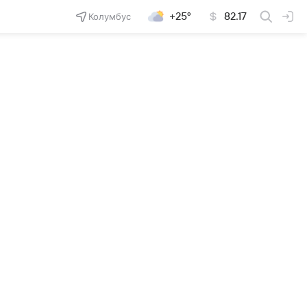
Колумбус
+25°
82.17