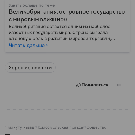
Узнать больше по теме
Великобритания: островное государство
с мировым влиянием
Великобритания остается одним из наиболее
известных государств мира. Страна сыграла
ключевую роль в развитии мировой торговли,
промышленности, науки и международных
Читать дальше
отношений: собрали главное о ней.
Хорошие новости
Поделиться
1 минуту назад
Комсомольская правда
Общество