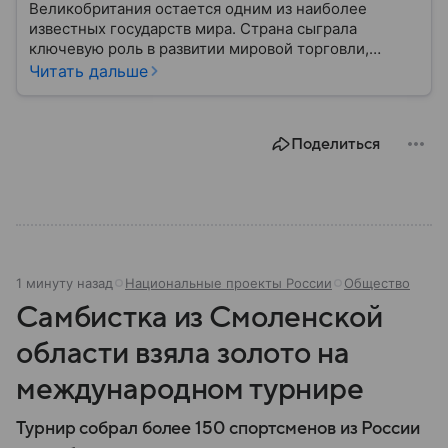
Великобритания остается одним из наиболее
известных государств мира. Страна сыграла
ключевую роль в развитии мировой торговли,
промышленности, науки и международных
Читать дальше
отношений: собрали главное о ней.
Поделиться
1 минуту назад
Национальные проекты России
Общество
Самбистка из Смоленской
области взяла золото на
международном турнире
Турнир собрал более 150 спортсменов из России