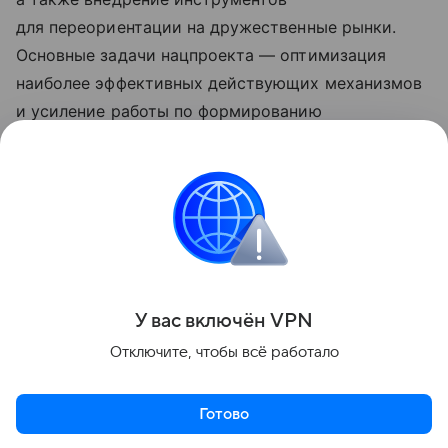
для переориентации на дружественные рынки.
Основные задачи нацпроекта — оптимизация
наиболее эффективных действующих механизмов
и усиление работы по формированию
востребованной российским бизнесом
инфраструктуры в странах-импортерах.
Обновленные нацпроекты реализуются
по решению Президента РФ Владимира Путина
с 2025 года.
Поделиться
У вас включ
ён
V
P
N
Отключите, чтобы всё работало
Готово
Актуальное
Топ дня
Видео