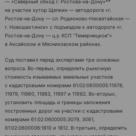
— «Северный обход г. Ростова-на-Дону»**
на участке хутор Щепкин — автодорога «г.
Ростов-на-Дону — сл. Родионово-Несветайская —
г. Новошахтинск» с подъездом к автодороге «г.
Ростов-на-Дону — ц.у. КСП “Темерницкое”»
в Аксайском и Мясниковском районах.
Суд поставил перед экспертами три основных
вопроса. Во-первых, определить рыночную
стоимость изымаемых земельных участков
с кадастровыми номерами 61:02:0600005:11978,
11979, 11980, 11983, 11997 и 11982. Во-вторых,
установить площадь и границы наложения
построенных дорог на участки с кадастровыми
номерами 61:02:0600005:3079, 3081,
61:02:0600006:1810 и 1812. В-третьих, определить