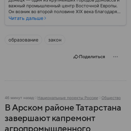
важный промышленный центр Восточной Европы.
Он возник во второй половине XIX века благодаря
развитию угледобычи и металлургии, а
Читать дальше
впоследствии стал одним из главных центров
тяжелой промышленности. Сегодня Донецк
остается одним из самых известных городов
образование
закон
региона: собрали о нем главное.
Поделиться
46 минут назад
Национальные проекты России
Общество
В Арском районе Татарстана
завершают капремонт
агропромышленного