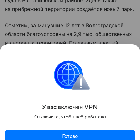
суда в Ворошиловском районе. Здесь также
на прибрежной территории создаётся новый парк.
Отметим, за минувшие 12 лет в Волгоградской
области благоустроены на 2,9 тыс. общественных
и дворовых территорий. По данным властей,
только в 2026 году преобразиться должны 200
общественных территорий. На эти средства
из бюджета выделено 2,2 млрд рублей.
Фото: администрация Волгоградской области.
Поделиться
У вас включ
ён
V
P
N
Отключите, чтобы всё работало
Готово