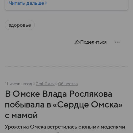
благополучие населения и контроль соблюдения
Читать дальше
санитарных норм. В материале рассказываем, как
появилось ведомство, чем оно занимается и кто
руководит им сегодня.
здоровье
Поделиться
11 часов назад
Om1 Омск
Общество
В Омске Влада Рослякова
побывала в «Сердце Омска»
с мамой
Уроженка Омска встретилась с юными моделями