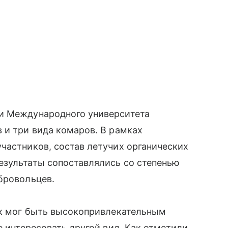
и Международного университета
 и три вида комаров. В рамках
частников, состав летучих органических
езультаты сопоставлялись со степенью
бровольцев.
ек мог быть высокопривлекательным
е интересовать другой вид. Как отметили