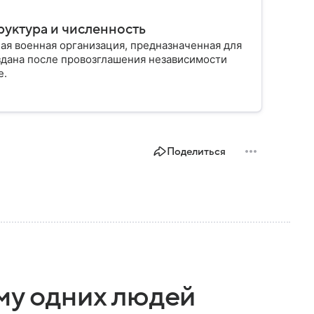
руктура и численность
ая военная организация, предназначенная для
здана после провозглашения независимости
е.
Поделиться
му одних людей