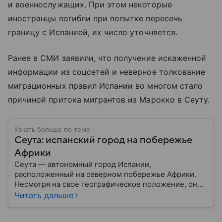
и военнослужащих. При этом некоторые
иностранцы погибли при попытке пересечь
границу с Испанией, их число уточняется.
Ранее в СМИ заявили, что получение искаженной
информации из соцсетей и неверное толкование
миграционных правил Испании во многом стало
причиной притока мигрантов из Марокко в Сеуту.
Узнать больше по теме
Сеута: испанский город на побережье
Африки
Сеута — автономный город Испании,
расположенный на северном побережье Африки.
Несмотря на свое географическое положение, он
остается частью Испании и Европейского союза.
Читать дальше
Этот населенный пункт известен стратегическим
расположением у Гибралтарского пролива, богатой