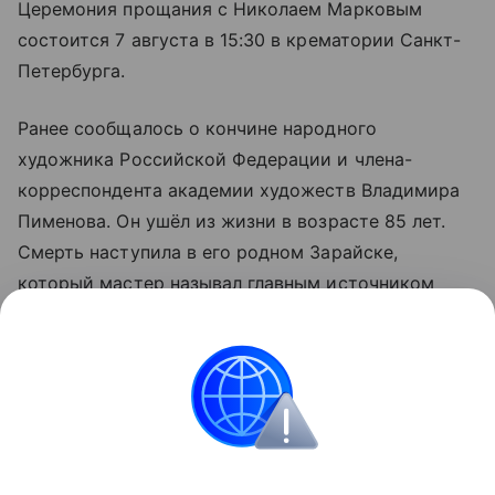
Церемония прощания с Николаем Марковым
состоится 7 августа в 15:30 в крематории Санкт-
Петербурга.
Ранее сообщалось о кончине народного
художника Российской Федерации и члена-
корреспондента академии художеств Владимира
Пименова. Он ушёл из жизни в возрасте 85 лет.
Смерть наступила в его родном Зарайске,
который мастер называл главным источником
своего вдохновения.
Самая оперативная информация
о происходящем — в разделе «Последние
новости» на Life.ru.