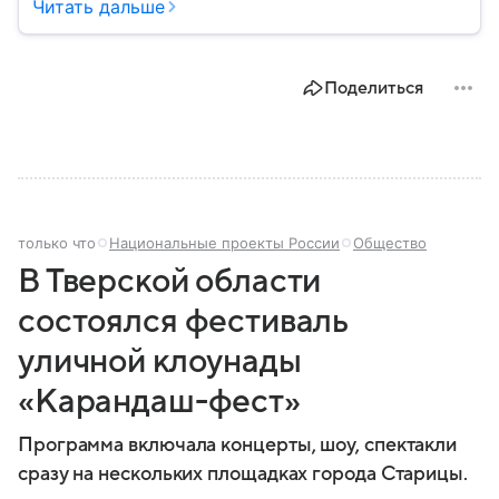
национальных парламентов стран-членов Совета
Читать дальше
Европы и служит площадкой для обсуждения
ключевых политических и социальных вопросов.
Поделиться
только что
Национальные проекты России
Общество
В Тверской области
состоялся фестиваль
уличной клоунады
«Карандаш-фест»
Программа включала концерты, шоу, спектакли
сразу на нескольких площадках города Старицы.