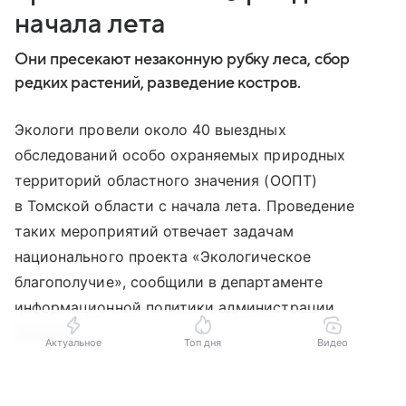
начала лета
Они пресекают незаконную рубку леса, сбор
редких растений, разведение костров.
Экологи провели около 40 выездных
обследований особо охраняемых природных
территорий областного значения (ООПТ)
в Томской области с начала лета. Проведение
таких мероприятий отвечает задачам
национального проекта «Экологическое
благополучие», сообщили в департаменте
информационной политики администрации
региона.
Актуальное
Топ дня
Видео
В ходе рейдов по соблюдению режима охраны
Выберите комментарий
Выберите комментарий
Выберите комментарий
ООПТ экологи рассказывают посетителям