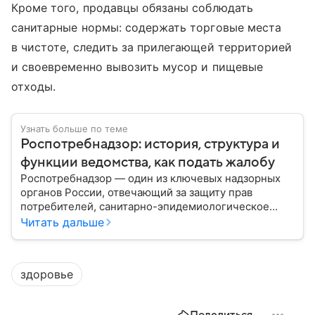
Кроме того, продавцы обязаны соблюдать
санитарные нормы: содержать торговые места
в чистоте, следить за прилегающей территорией
и своевременно вывозить мусор и пищевые
отходы.
Узнать больше по теме
Роспотребнадзор: история, структура и
функции ведомства, как подать жалобу
Роспотребнадзор — один из ключевых надзорных
органов России, отвечающий за защиту прав
потребителей, санитарно-эпидемиологическое
благополучие населения и контроль соблюдения
Читать дальше
санитарных норм. В материале рассказываем, как
появилось ведомство, чем оно занимается и кто
руководит им сегодня.
здоровье