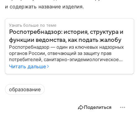
и содержать название изделия.
Узнать больше по теме
Роспотребнадзор: история, структура и
функции ведомства, как подать жалобу
Роспотребнадзор — один из ключевых надзорных
органов России, отвечающий за защиту прав
потребителей, санитарно-эпидемиологическое
благополучие населения и контроль соблюдения
Читать дальше
санитарных норм. В материале рассказываем, как
появилось ведомство, чем оно занимается и кто
руководит им сегодня.
образование
Поделиться