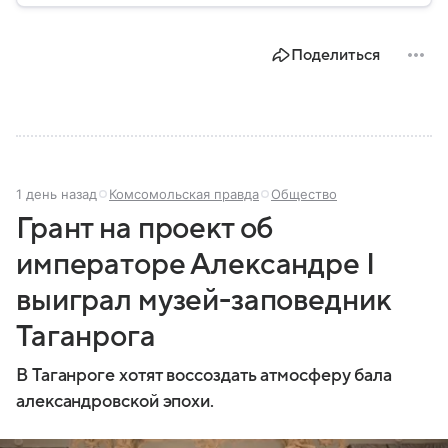
государственной политики в сфере внутренних дел.
В материале рассказываем, чем занимается МВД
Поделиться
России, какие задачи выполняет министерство, как
устроена его структура, кто возглавляет ведомство
и какие полномочия оно имеет.
1 день назад
Комсомольская правда
Общество
Грант на проект об
императоре Александре I
выиграл музей-заповедник
Таганрога
В Таганроге хотят воссоздать атмосферу бала
александровской эпохи.