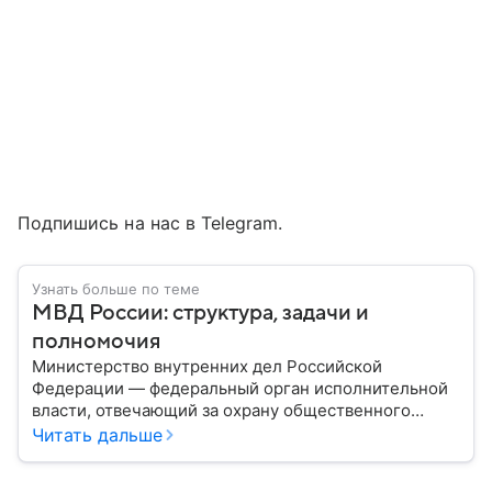
Подпишись на нас в Telegram.
Узнать больше по теме
МВД России: структура, задачи и
полномочия
Министерство внутренних дел Российской
Федерации — федеральный орган исполнительной
власти, отвечающий за охрану общественного
порядка, борьбу с преступностью, обеспечение
Читать дальше
безопасности граждан и реализацию
государственной политики в сфере внутренних дел.