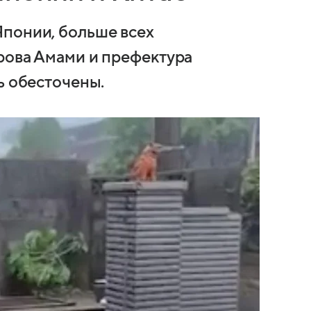
Японии, больше всех
рова Амами и префектура
ь обесточены.