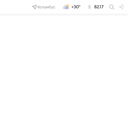
Колумбус
+30°
82.17