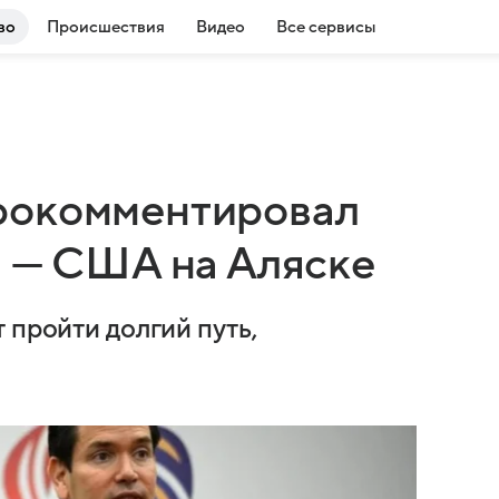
во
Происшествия
Видео
Все сервисы
рокомментировал
я — США на Аляске
 пройти долгий путь,