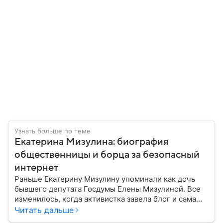
Узнать больше по теме
Екатерина Мизулина: биография
общественницы и борца за безопасный
интернет
Раньше Екатерину Мизулину упоминали как дочь
бывшего депутата Госдумы Елены Мизулиной. Все
изменилось, когда активистка завела блог и сама
набрала популярность. Подробнее о ней читайте в
Читать дальше
нашем материале.