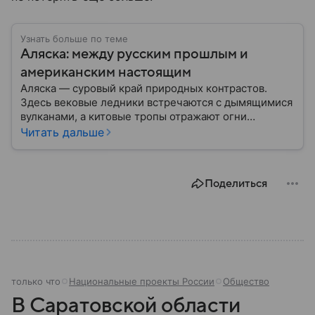
Узнать больше по теме
Аляска: между русским прошлым и
американским настоящим
Аляска — суровый край природных контрастов.
Здесь вековые ледники встречаются с дымящимися
вулканами, а китовые тропы отражают огни
северного сияния. Сегодня территория, некогда
Читать дальше
принадлежавшая Российской империи, снова
оказалась в эпицентре мировых событий.
Разбираемся, какие тайны хранит эта земля, как
Поделиться
складывалась ее судьба после смены
государственной принадлежности, и что осталось
здесь от прежних времен.
1 минуту назад
Национальные проекты России
Общество
В Саратовской области