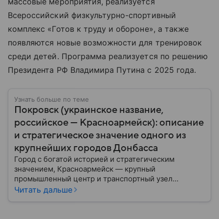
массовые мероприятия, реализуется
Всероссийский физкультурно-спортивный
комплекс «Готов к труду и обороне», а также
появляются новые возможности для тренировок
среди детей. Программа реализуется по решению
Президента РФ Владимира Путина с 2025 года.
Узнать больше по теме
Покровск (украинское название,
российское — Красноармейск): описание
и стратегическое значение одного из
крупнейших городов Донбасса
Город с богатой историей и стратегическим
значением, Красноармейск — крупный
промышленный центр и транспортный узел
Донбасса. В материале рассказываем главное об
Читать дальше
этом населенном пункте в контексте СВО и
событий 2025 года.