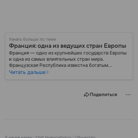
Узнать больше по теме
Франция: одна из ведущих стран Европы
Франция — одно из крупнейших государств Европы
и одна из самых влиятельных стран мира.
Французская Республика известна богатым
культурным наследием, развитой экономикой,
Читать дальше
сильной дипломатией и значительным вкладом в
развитие науки, искусства и философии. Собрали
главное о ней.
Поделиться
5 часов назад
Om1 Новосибирск
Общество