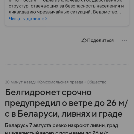
структур, отвечающих за безопасность населения и
ликвидацию чрезвычайных ситуаций. Ведомство
играет важную роль в защите граждан от
Читать дальше
природных катастроф, техногенных аварий и других
угроз. В этом материале разбираем, что
представляет собой МЧС, как оно устроено, какие
Поделиться
задачи выполняет и какую роль играет в
современной России.
30 минут назад
Комсомольская правда
Общество
Белгидромет срочно
предупредил о ветре до 26 м/
с в Беларуси, ливнях и граде
Беларусь 7 августа резко накроют ливни, град
и шквалистый ветер с порывами до 26 м/с.