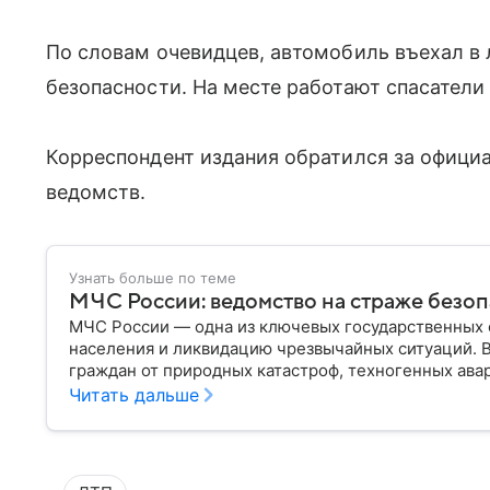
По словам очевидцев, автомобиль въехал в 
безопасности. На месте работают спасател
Корреспондент издания обратился за офици
ведомств.
Узнать больше по теме
МЧС России: ведомство на страже безо
МЧС России — одна из ключевых государственных 
населения и ликвидацию чрезвычайных ситуаций. 
граждан от природных катастроф, техногенных авар
разбираем, что представляет собой МЧС, как оно у
Читать дальше
играет в современной России.