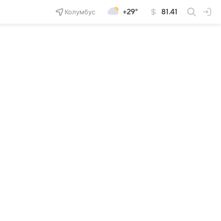
Колумбус
+29°
81.41