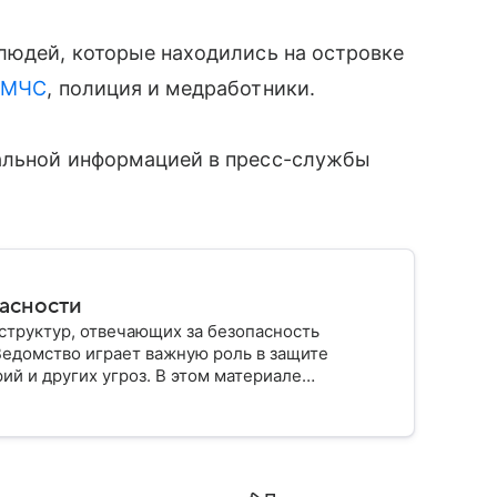
людей, которые находились на островке
и
МЧС
, полиция и медработники.
альной информацией в пресс-службы
пасности
структур, отвечающих за безопасность
Ведомство играет важную роль в защите
ий и других угроз. В этом материале
строено, какие задачи выполняет и какую роль