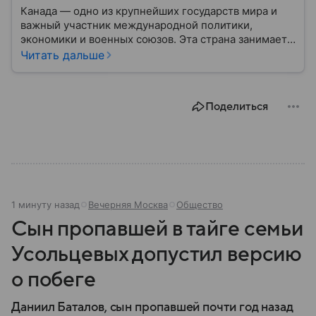
Канада — одно из крупнейших государств мира и
важный участник международной политики,
экономики и военных союзов. Эта страна занимает
огромную часть Северной Америки и обладает
Читать дальше
богатыми природными ресурсами, развитой
экономикой и устойчивой политической системой.
В этом материале рассказываем, где находится
Поделиться
Канада на карте мира, какое там политическое
устройство и какие у страны отношения с США.
1 минуту назад
Вечерняя Москва
Общество
Сын пропавшей в тайге семьи
Усольцевых допустил версию
о побеге
Даниил Баталов, сын пропавшей почти год назад