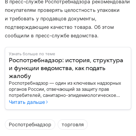
В пресс-службе Роспотребнадзора рекомендовали
покупателям проверять целостность упаковки
и требовать у продавцов документы,
подтверждающие качество товара. Об этом
сообщили в пресс-службе ведомства.
Узнать больше по теме
Роспотребнадзор: история, структура
и функции ведомства, как подать
жалобу
Роспотребнадзор — один из ключевых надзорных
органов России, отвечающий за защиту прав
потребителей, санитарно-эпидемиологическое
благополучие населения и контроль соблюдения
Читать дальше
санитарных норм. В материале рассказываем, как
появилось ведомство, чем оно занимается и кто
руководит им сегодня.
Роспотребнадзор
торговля