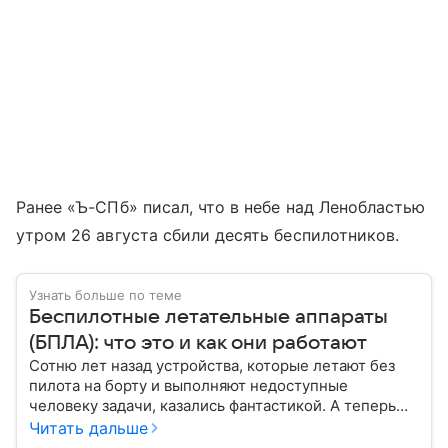
Ранее «Ъ-СПб» писал, что в небе над Ленобластью
утром 26 августа сбили десять беспилотников.
Узнать больше по теме
Беспилотные летательные аппараты
(БПЛА): что это и как они работают
Сотню лет назад устройства, которые летают без
пилота на борту и выполняют недоступные
человеку задачи, казались фантастикой. А теперь
они стали реальностью: собрали главное о
Читать дальше
беспилотных летательных аппаратах (БПЛА) и о