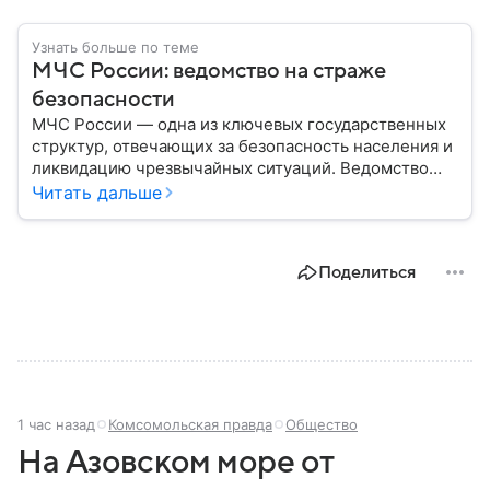
Узнать больше по теме
МЧС России: ведомство на страже
безопасности
МЧС России — одна из ключевых государственных
структур, отвечающих за безопасность населения и
ликвидацию чрезвычайных ситуаций. Ведомство
играет важную роль в защите граждан от
Читать дальше
природных катастроф, техногенных аварий и других
угроз. В этом материале разбираем, что
представляет собой МЧС, как оно устроено, какие
Поделиться
задачи выполняет и какую роль играет в
современной России.
1 час назад
Комсомольская правда
Общество
На Азовском море от