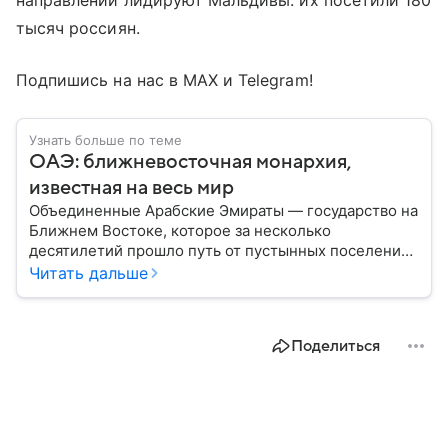
направлений лидируют Мальдивы: их посетили 180
тысяч россиян.
Подпишись на нас в МАХ и Telegram!
Узнать больше по теме
ОАЭ: ближневосточная монархия,
известная на весь мир
Объединенные Арабские Эмираты — государство на
Ближнем Востоке, которое за несколько
десятилетий прошло путь от пустынных поселений
до одного из самых богатых и влиятельных центров
Читать дальше
мировой экономики. Сегодня ОАЭ ассоциируются с
небоскребами, финансовыми рынками, нефтяными
доходами и международной дипломатией. В
Поделиться
материале — самое важное по теме.