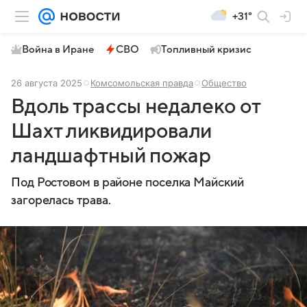
+31°
Война в Иране
СВО
Топливный кризис
26 августа 2025
Комсомольская правда
Общество
Вдоль трассы недалеко от
Шахт ликвидировали
ландшафтный пожар
Под Ростовом в районе поселка Майский
загорелась трава.