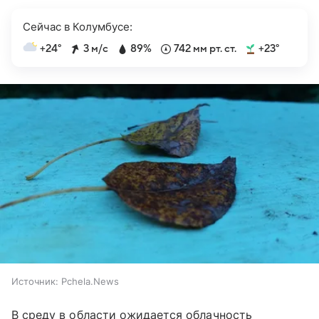
Сейчас в Колумбусе:
+24°
3 м/с
89%
742 мм рт. ст.
+23°
Источник:
Pchela.News
В среду в области ожидается облачность