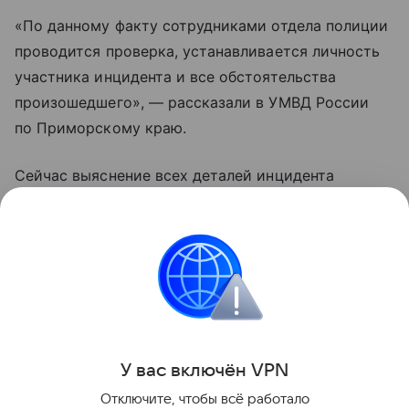
«По данному факту сотрудниками отдела полиции
проводится проверка, устанавливается личность
участника инцидента и все обстоятельства
произошедшего», — рассказали в УМВД России
по Приморскому краю.
Сейчас выяснение всех деталей инцидента
продолжается. По результатам проверки
сотрудники примут законное решение о наказании
для неизвестного гражданина.
ГИБДД
Поделиться
У вас включ
ён
V
P
N
Отключите, чтобы всё работало