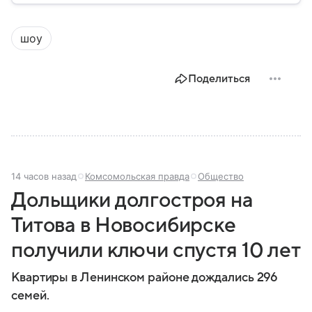
государственной политики в сфере внутренних дел.
В материале рассказываем, чем занимается МВД
шоу
России, какие задачи выполняет министерство, как
устроена его структура, кто возглавляет ведомство
и какие полномочия оно имеет.
Поделиться
14 часов назад
Комсомольская правда
Общество
Дольщики долгостроя на
Титова в Новосибирске
получили ключи спустя 10 лет
Квартиры в Ленинском районе дождались 296
семей.