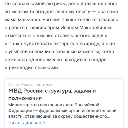
По словам самой актрисы, роль далась ей легко
во многом благодаря личному опыту — она сама
мама мальчика. Евгения также тепло отозвалась
о работе с режиссёром Иваном Макаревичем:
отметила его умение ставить чёткие задачи
и тонко чувствовать актёрскую природу, а ещё
с улыбкой вспомнила забавные моменты, когда
режиссёр одновременно находился в кадре
и руководил съёмками.
Узнать больше по теме
МВД России: структура, задачи и
полномочия
Министерство внутренних дел Российской
Федерации — федеральный орган исполнительной
власти, отвечающий за охрану общественного
порядка, борьбу с преступностью, обеспечение
Читать дальше
безопасности граждан и реализацию