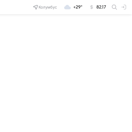
Колумбус
+29°
82.17