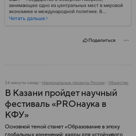
занимающее одно из центральных мест в мировой
экономике и международной политике. В
материале — основные сведения об этой стране.
Читать дальше
Поделиться
24 минуты назад
Национальные проекты России
Общество
В Казани пройдет научный
фестиваль «PROнаука в
КФУ»
Основной темой станет «Образование в эпоху
глобальных изменений: кадры для устойчивого