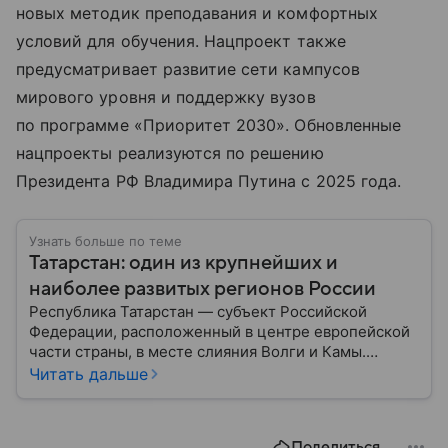
новых методик преподавания и комфортных
условий для обучения. Нацпроект также
предусматривает развитие сети кампусов
мирового уровня и поддержку вузов
по программе «Приоритет 2030». Обновленные
нацпроекты реализуются по решению
Президента РФ Владимира Путина с 2025 года.
Узнать больше по теме
Татарстан: один из крупнейших и
наиболее развитых регионов России
Республика Татарстан — субъект Российской
Федерации, расположенный в центре европейской
части страны, в месте слияния Волги и Камы.
Регион считается одним из ведущих
Читать дальше
экономических, научных и культурных центров
России; также он известен развитой
промышленностью, богатым историческим
Поделиться