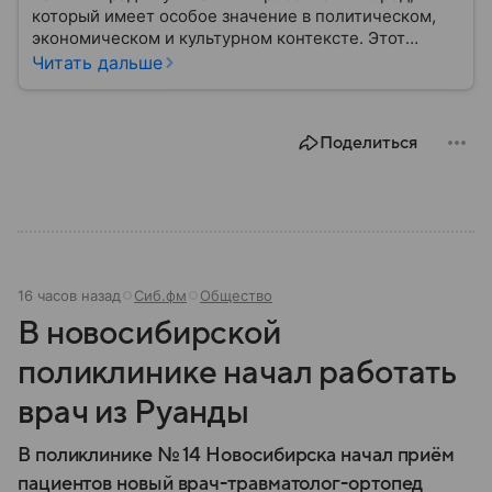
который имеет особое значение в политическом,
экономическом и культурном контексте. Этот
город, расположенный в самом сердце Европы,
Читать дальше
остается частью России — эксклавом, отделенным
от основной территории страны. В материале —
главное об этом населенном пункте.
Поделиться
16 часов назад
Сиб.фм
Общество
В новосибирской
поликлинике начал работать
врач из Руанды
В поликлинике № 14 Новосибирска начал приём
пациентов новый врач-травматолог-ортопед