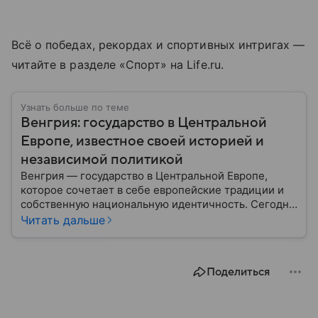
Всё о победах, рекордах и спортивных интригах —
читайте в разделе «Спорт» на Life.ru.
Узнать больше по теме
Венгрия: государство в Центральной
Европе, известное своей историей и
независимой политикой
Венгрия — государство в Центральной Европе,
которое сочетает в себе европейские традиции и
собственную национальную идентичность. Сегодня
страна играет заметную роль в политике ЕС, а ее
Читать дальше
премьер открыто поддерживает США и Дональда
Трампа. Собрали самое важное по теме.
Поделиться