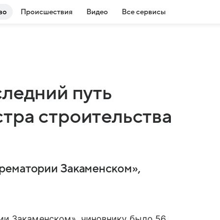
во
Происшествия
Видео
Все сервисы
следний путь
тра строительства
рематории Закаменском»,
ии Закаменском», чиновнику было 56