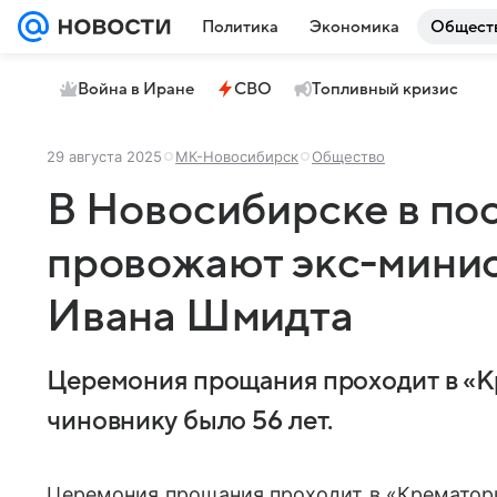
Политика
Экономика
Общест
Война в Иране
СВО
Топливный кризис
29 августа 2025
МК-Новосибирск
Общество
В Новосибирске в по
провожают экс-минис
Ивана Шмидта
Церемония прощания проходит в «К
чиновнику было 56 лет.
Церемония прощания проходит в «Крематор