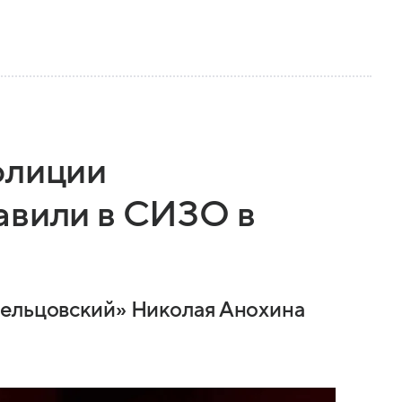
олиции
авили в СИЗО в
аельцовский» Николая Анохина