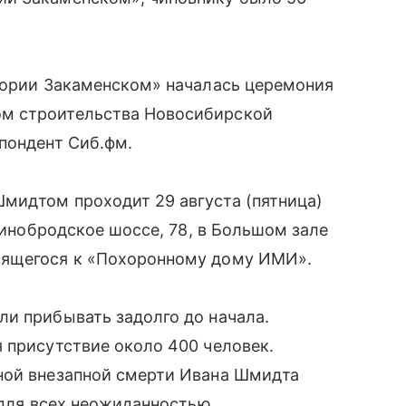
атории Закаменском» началась церемония
м строительства Новосибирской
пондент Сиб.фм.
мидтом проходит 29 августа (пятница)
усинобродское шоссе, 78, в Большом зале
сящегося к «Похоронному дому ИМИ».
и прибывать задолго до начала.
 присутствие около 400 человек.
ной внезапной смерти Ивана Шмидта
 для всех неожиданностью.