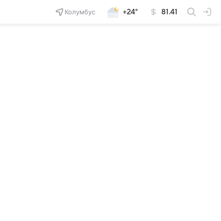
Колумбус
+24°
81.41