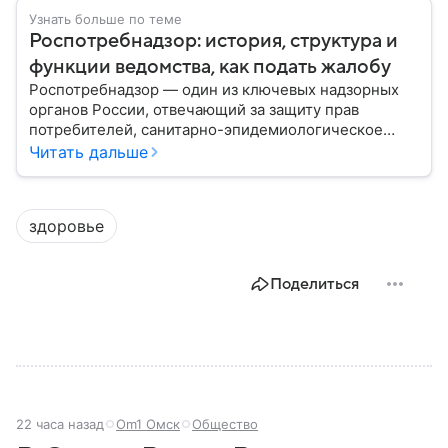
Узнать больше по теме
Роспотребнадзор: история, структура и
функции ведомства, как подать жалобу
Роспотребнадзор — один из ключевых надзорных
органов России, отвечающий за защиту прав
потребителей, санитарно-эпидемиологическое
благополучие населения и контроль соблюдения
Читать дальше
санитарных норм. В материале рассказываем, как
появилось ведомство, чем оно занимается и кто
руководит им сегодня.
здоровье
Поделиться
22 часа назад
Om1 Омск
Общество