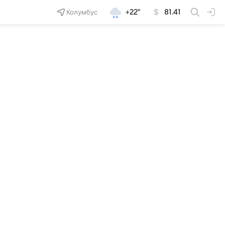
Колумбус
+22°
81.41