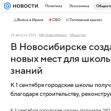
Политика
Экономика
Общест
Война в Иране
СВО
Топливный кризис
29 августа 2025
МК-Новосибирск
Общество
В Новосибирске созда
новых мест для школ
знаний
К 1 сентября городские школы полу
благодаря строительству, реконстру
К 1 сентября городские школы получили 28