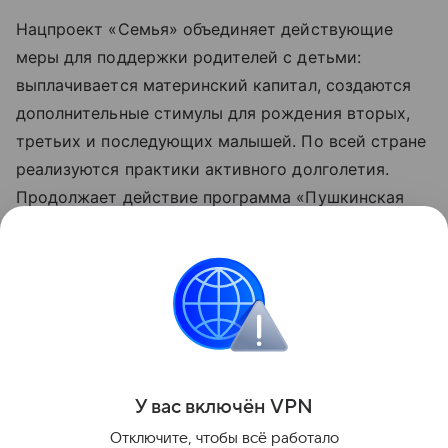
Нацпроект «Семья» объединяет действующие
меры для поддержки родителей с детьми:
выплачивается материнский капитал, создаются
дополнительные стимулы для рождения вторых,
третьих и последующих малышей. По всей стране
реализуются практики активного долголетия.
Продолжает действие программа «Пушкинская
карта», позволяющая молодежи от 14 до 22 лет
бесплатно посещать музеи, театры, кинозалы
и другие учреждения культуры. Обновленные
нацпроекты реализуются по решению
Президента РФ Владимира Путина с 2025 года.
Поделиться
У вас включ
ён
V
P
N
Отключите, чтобы всё работало