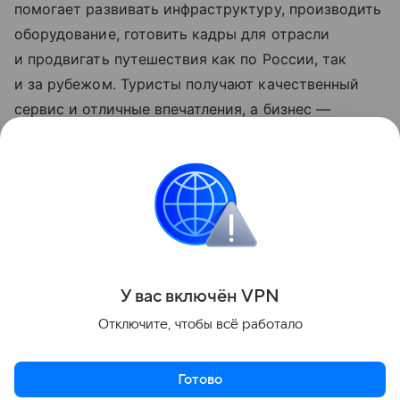
помогает развивать инфраструктуру, производить
оборудование, готовить кадры для отрасли
и продвигать путешествия как по России, так
и за рубежом. Туристы получают качественный
сервис и отличные впечатления, а бизнес —
поддержку государства. Все это делает поездки
удобными, безопасными и интересными.
Обновленные нацпроекты реализуются
по решению Президента РФ Владимира Путина
с 2025 года.
Поделиться
У вас включ
ён
V
P
N
Отключите, чтобы всё работало
Готово