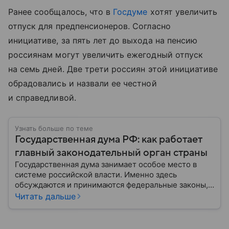
Ранее сообщалось, что в
Госдуме
хотят увеличить
отпуск для предпенсионеров. Согласно
инициативе, за пять лет до выхода на пенсию
россиянам могут увеличить ежегодный отпуск
на семь дней. Две трети россиян этой инициативе
обрадовались и назвали ее честной
и справедливой.
Узнать больше по теме
Государственная дума РФ: как работает
главный законодательный орган страны
Государственная дума занимает особое место в
системе российской власти. Именно здесь
обсуждаются и принимаются федеральные законы,
определяющие развитие государства, экономики и
Читать дальше
социальной сферы. Через нижнюю палату
парламента проходят важнейшие решения,
затрагивающие жизнь миллионов граждан.