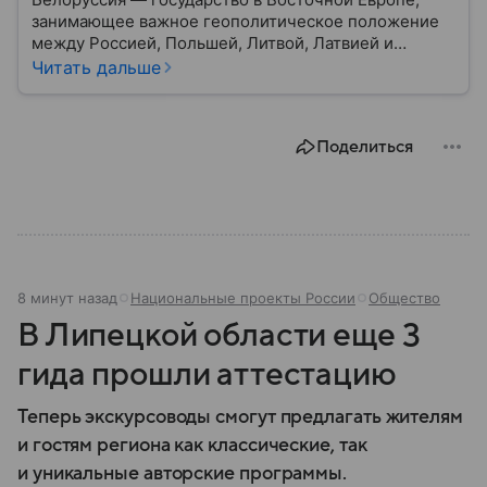
занимающее важное геополитическое положение
между Россией, Польшей, Литвой, Латвией и
Украиной. Несмотря на свою небольшую
Читать дальше
территорию, страна играет значительную роль в
международной политике и экономике региона. В
этом материале разбираем главное о союзной РФ
Поделиться
республике.
8 минут назад
Национальные проекты России
Общество
В Липецкой области еще 3
гида прошли аттестацию
Теперь экскурсоводы смогут предлагать жителям
и гостям региона как классические, так
и уникальные авторские программы.