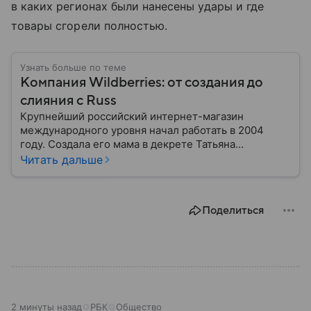
в каких регионах были нанесены удары и где
товары сгорели полностью.
Узнать больше по теме
Компания Wildberries: от создания до
слияния с Russ
Крупнейший российский интернет-магазин
международного уровня начал работать в 2004
году. Создала его мама в декрете Татьяна
Бакальчук. Сегодня владелица Wildberries — одна
Читать дальше
из богатейших женщин России и мира. Историю
компании читайте в нашем материале.
Поделиться
2 минуты назад
РБК
Общество