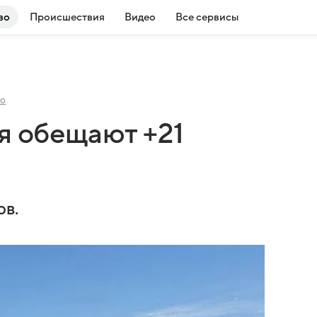
во
Происшествия
Видео
Все сервисы
о
я обещают +21
ов.