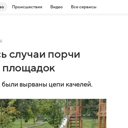
во
Происшествия
Видео
Все сервисы
о
ь случаи порчи
х площадок
 были вырваны цепи качелей.