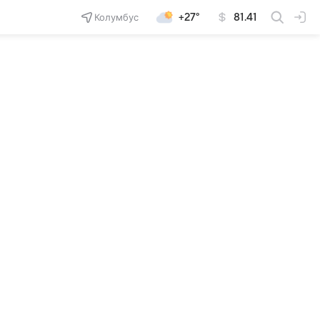
Колумбус
+27°
81.41