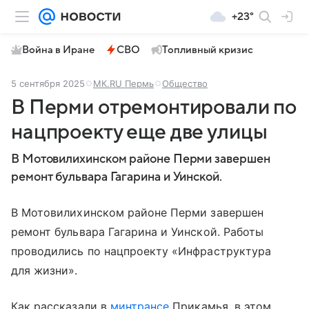
+23°
Война в Иране
СВО
Топливный кризис
5 сентября 2025
МК.RU Пермь
Общество
В Перми отремонтировали по
нацпроекту еще две улицы
В Мотовилихинском районе Перми завершен
ремонт бульвара Гагарина и Уинской.
В Мотовилихинском районе Перми завершен
ремонт бульвара Гагарина и Уинской. Работы
проводились по нацпроекту «Инфраструктура
для жизни».
Как рассказали в
минтрансе
Прикамья, в этом