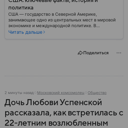
США: ключевые факты, история и
политика
США — государство в Северной Америке,
занимающее одно из центральных мест в мировой
экономике и международной политике. В
материале — основные сведения об этой стране.
Читать дальше
Поделиться
2 минуты назад
Московский комсомолец
Общество
Дочь Любови Успенской
рассказала, как встретилась с
22‑летним возлюбленным