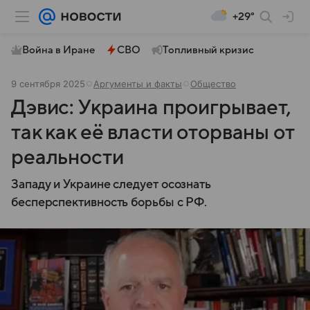
+29°
Война в Иране
СВО
Топливный кризис
9 сентября 2025
Аргументы и факты
Общество
Дэвис: Украина проигрывает,
так как её власти оторваны от
реальности
Западу и Украине следует осознать
бесперспективность борьбы с РФ.