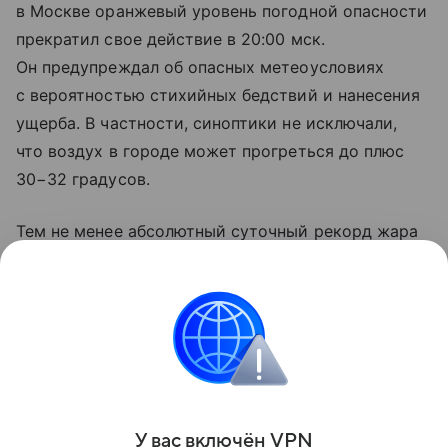
в Москве оранжевый уровень погодной опасности
прекратил свое действие в 20:00 мск.
Он предупреждал об опасных метеоусловиях
с вероятностью стихийных бедствий и нанесения
ущерба. В частности, синоптики не исключали,
что воздух в городе может прогреться до плюс
30−32 градусов.
Тем не менее абсолютный суточный рекорд жара
в Москве не побила. Как пояснили
в Гидрометцентре РФ, самым жарким за всю
историю метеонаблюдений 7 августа выдалось
в столице в 1920 году — тогда воздух прогрелся
до плюс 36,8 градуса.
Поделиться
У вас включ
ён
V
P
N