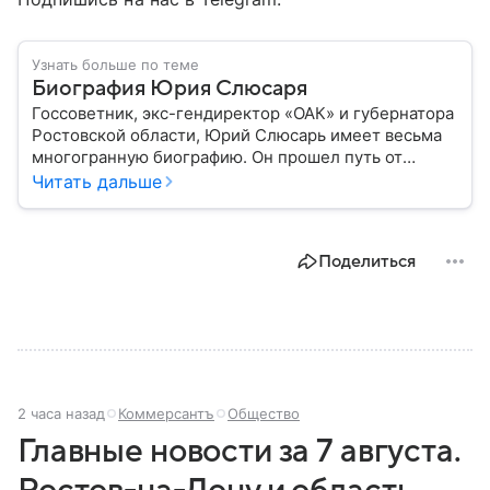
Узнать больше по теме
Биография Юрия Слюсаря
Госсоветник, экс-гендиректор «ОАК» и губернатора
Ростовской области, Юрий Слюсарь имеет весьма
многогранную биографию. Он прошел путь от
музыкального продюсера до руководителя
Читать дальше
авиастроительной корпорации и политика:
рассказываем о важных этапах в его жизни.
Поделиться
2 часа назад
Коммерсантъ
Общество
Главные новости за 7 августа.