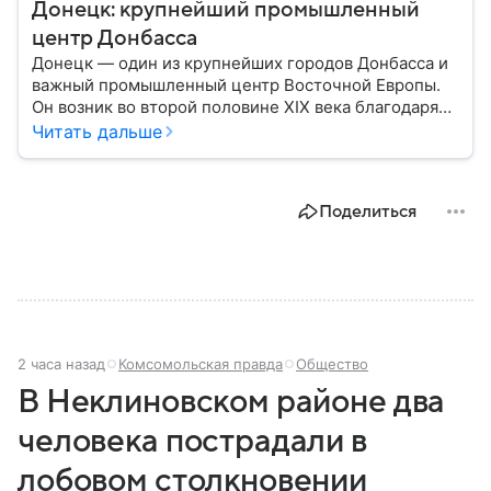
Донецк: крупнейший промышленный
центр Донбасса
Донецк — один из крупнейших городов Донбасса и
важный промышленный центр Восточной Европы.
Он возник во второй половине XIX века благодаря
развитию угледобычи и металлургии, а
Читать дальше
впоследствии стал одним из главных центров
тяжелой промышленности. Сегодня Донецк
остается одним из самых известных городов
Поделиться
региона: собрали о нем главное.
2 часа назад
Комсомольская правда
Общество
В Неклиновском районе два
человека пострадали в
лобовом столкновении