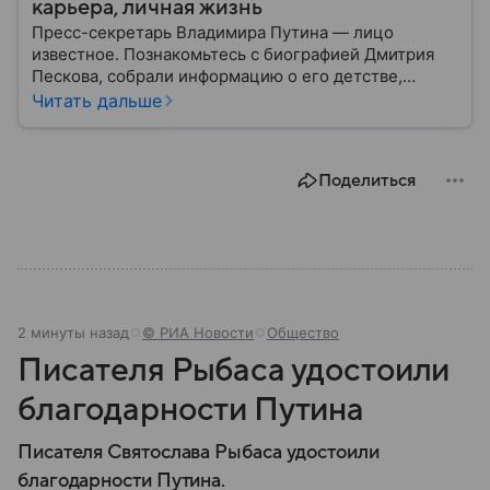
карьера, личная жизнь
Пресс-секретарь Владимира Путина — лицо
известное. Познакомьтесь с биографией Дмитрия
Пескова, собрали информацию о его детстве,
карьере, личной жизни, наградах и политических
Читать дальше
взглядах.
Поделиться
2 минуты назад
© РИА Новости
Общество
Писателя Рыбаса удостоили
благодарности Путина
Писателя Святослава Рыбаса удостоили
благодарности Путина.